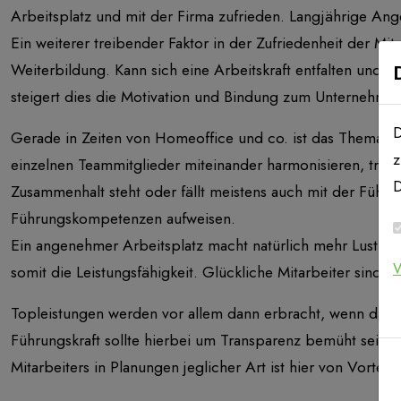
Arbeitsplatz und mit der Firma zufrieden. Langjährige Ange
Ein weiterer treibender Faktor in der Zufriedenheit der Mit
Weiterbildung. Kann sich eine Arbeitskraft entfalten und si
steigert dies die Motivation und Bindung zum Unternehmen.
D
Gerade in Zeiten von Homeoffice und co. ist das Thema
T
z
einzelnen Teammitglieder miteinander harmonisieren, trägt
D
Zusammenhalt steht oder fällt meistens auch mit der Führun
Führungskompetenzen aufweisen.
Ein angenehmer Arbeitsplatz macht natürlich mehr Lust auf
W
somit die Leistungsfähigkeit. Glückliche Mitarbeiter sind p
Topleistungen werden vor allem dann erbracht, wenn das U
Führungskraft sollte hierbei um Transparenz bemüht sein,
Mitarbeiters in Planungen jeglicher Art ist hier von Vorteil.